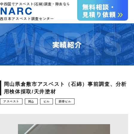
中四国でアスベスト(石綿)調査・除去なら
無料相談・
見積り依頼
西日本アスベスト調査センター
実績紹介
岡山県倉敷市アスベスト（石綿）事前調査、分析
用検体採取/天井塗材
アスベスト
岡山
ビル
鉄骨ビル