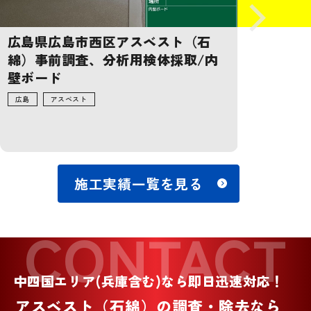
広島県広島市西区アスベスト（石
岡山県倉
綿）事前調査、分析用検体採取/内
前調査、
壁ボード
岡山
アスベ
広島
アスベスト
施工実績一覧を見る
CONTACT
中四国エリア(兵庫含む)なら即日迅速対応！
アスベスト（石綿）の調査・除去なら