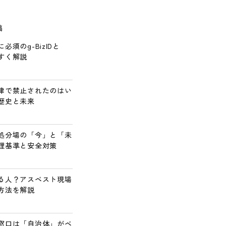
稿
須のg-BizIDと
すく解説
律で禁止されたのはい
歴史と未来
処分場の「今」と「未
理基準と安全対策
る人？アスベスト現場
方法を解説
窓口は「自治体」がベ