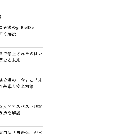
稿
須のg-BizIDと
すく解説
律で禁止されたのはい
歴史と未来
処分場の「今」と「未
理基準と安全対策
る人？アスベスト現場
方法を解説
窓口は「自治体」がベ