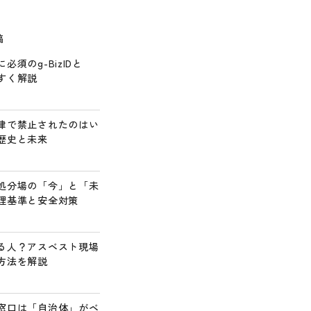
稿
須のg-BizIDと
すく解説
律で禁止されたのはい
歴史と未来
処分場の「今」と「未
理基準と安全対策
る人？アスベスト現場
方法を解説
窓口は「自治体」がベ